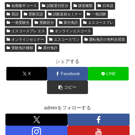
短期集中コース
試験受付区分
講習種類
日本語
英語
受験言語
試験直前セミナー
一発試験
一発受験生
受験区分
原付免許
エスコースプレ
エスコースプレ エス
オンラインエスコース
オンラインセミナー
エスコースワン
運転免許の有料自習室
受験免許種類
原付免許
シェアする
X
Facebook
LINE
コピー
adminをフォローする