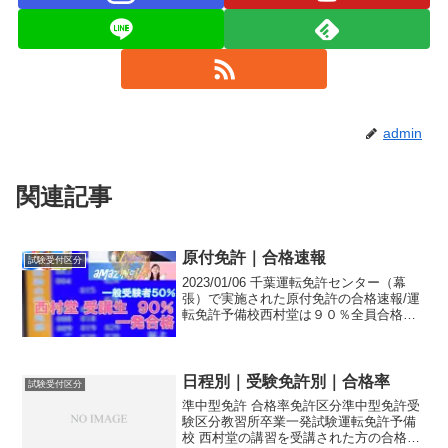
admin
関連記事
原付免許｜合格速報
試験受付区分
2023/01/06 千葉運転免許センター（幕
張）で実施された原付免許の合格速報/運
転免許予備校西村堂は９０％全員合格！
センター全体（西村堂を含む）は60％で
すが、一般受験生（西村堂を含まない）
は5０％になります。試験対策で１回で合
格！
日程別｜受験免許別｜合格率
試験受付区分
準中型免許 合格率免許区分準中型免許受
験区分教習所卒業一発試験運転免許予備
校 西村堂の講習を受講された方の合格率