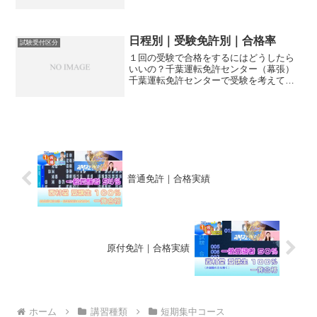
から見てみましょう西村堂の講習を受講
された方の合格率は、次の講習を受講さ
れた方の合格率となりますオンラインセ
ミナーオンラインセミ...
日程別｜受験免許別｜合格率
試験受付区分
１回の受験で合格をするにはどうしたら
いいの？千葉運転免許センター（幕張）
千葉運転免許センターで受験を考えてい
る方流山免許センター流山免許センター
で受験を考えている方全国の試験場・運
転免許センターオンライン個別指導なら
少人数制セミナーなら千葉...
普通免許｜合格実績
原付免許｜合格実績
ホーム
講習種類
短期集中コース