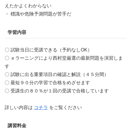
えたかよくわからない
・ 標識や危険予測問題が苦手だ
学習内容
〇 試験当日に受講できる（予約なしOK）
〇 ｅラーニングにより西村堂厳選の最新問題を演習しま
す
〇 試験に出る重要項目の確認と解説（４５分間）
〇 最短９０分の学習で合格をめざせます
〇 受講生の８０％が１回の受講で合格しています
詳しい内容は
コチラ
をご覧ください
講習料金