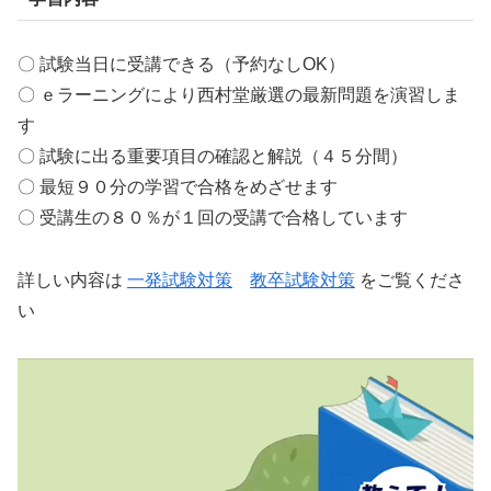
〇 試験当日に受講できる（予約なしOK）
〇 ｅラーニングにより西村堂厳選の最新問題を演習しま
す
〇 試験に出る重要項目の確認と解説（４５分間）
〇 最短９０分の学習で合格をめざせます
〇 受講生の８０％が１回の受講で合格しています
詳しい内容は
一発試験対策
教卒試験対策
をご覧くださ
い