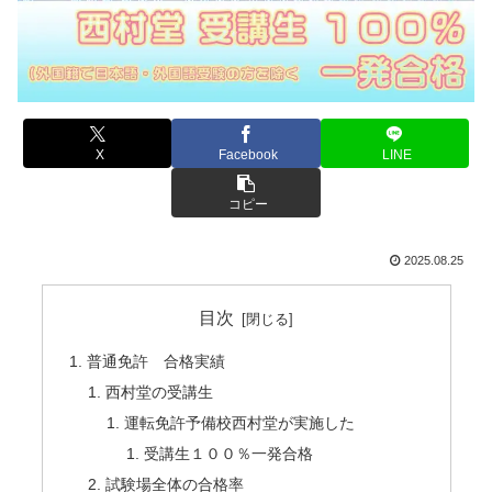
X
Facebook
LINE
コピー
2025.08.25
目次
普通免許 合格実績
西村堂の受講生
運転免許予備校西村堂が実施した
受講生１００％一発合格
試験場全体の合格率