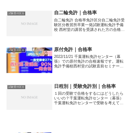
自二輪免許｜合格率
試験受付区分
自二輪免許 合格率免許区分自二輪免許受
験区分教習所卒業一発試験運転免許予備
校 西村堂の講習を受講された方の合格率
から見てみましょう西村堂の講習を受講
された方の合格率は、次の講習を受講さ
れた方の合格率となりますオンラインセ
ミナーオンラインセミ...
原付免許｜合格率
試験受付区分
2022/11/21 千葉運転免許センター（幕
張）での原付免許の合格速報です。運転
免許予備校西村堂の試験直前セミナーを
受講された方の合格率は９０％となりま
した。試験場全体（西村堂の受講生を含
む）は５５％となっていますが、一般受
験者（西村堂を受講されない方）の合格
日程別｜受験免許別｜合格率
試験受付区分
率は２７％となります。
１回の受験で合格をするにはどうしたら
いいの？千葉運転免許センター（幕張）
千葉運転免許センターで受験を考えてい
る方流山免許センター流山免許センター
で受験を考えている方全国の試験場・運
転免許センターオンライン個別指導なら
少人数制セミナーなら千葉...