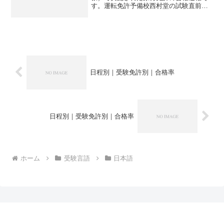
す。運転免許予備校西村堂の試験直前セ
ミナー/CAIプラスの受講者は全員１０
０％合格となっています。試験場全体の
合格率（西村堂の受講生を含む）は５
０％となっていますが、一般受験者（西
村堂の講習を受けなかった方）の合格率
は２８％と低迷です。当日合格をめざす
のであれば、西村堂においでください
日程別｜受験免許別｜合格率
日程別｜受験免許別｜合格率
ホーム
受験言語
日本語