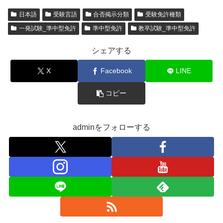
日本語
受験言語
合否掲示分類
受験免許種類
一発試験_準中型免許
準中型免許
教卒試験_準中型免許
シェアする
X
Facebook
LINE
コピー
adminをフォローする