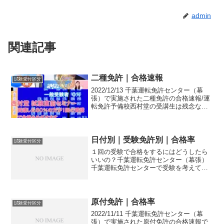
admin
関連記事
二種免許｜合格速報
試験受付区分
2022/12/13 千葉運転免許センター（幕
張）で実施された二種免許の合格速報/運
転免許予備校西村堂の受講生は残念なが
らおりません。したがってセンター全体
（西村堂含む）及び一般受験者（西村堂
含まない）は０％と低迷/試験対策で1回
合格！
日付別｜受験免許別｜合格率
試験受付区分
１回の受験で合格をするにはどうしたら
いいの？千葉運転免許センター（幕張）
千葉運転免許センターで受験を考えてい
る方流山免許センター流山免許センター
で受験を考えている方全国の試験場・運
転免許センターオンライン個別指導なら
少人数制セミナーなら千葉...
原付免許｜合格率
試験受付区分
2022/11/11 千葉運転免許センター（幕
張）で実施された原付免許の合格速報で