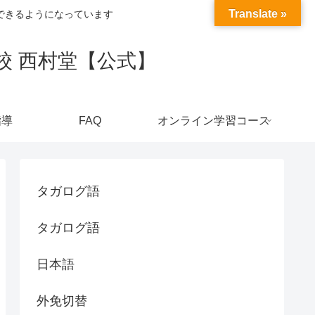
Translate »
できるようになっています
校 西村堂【公式】
指導
FAQ
オンライン学習コース
タガログ語
タガログ語
日本語
外免切替