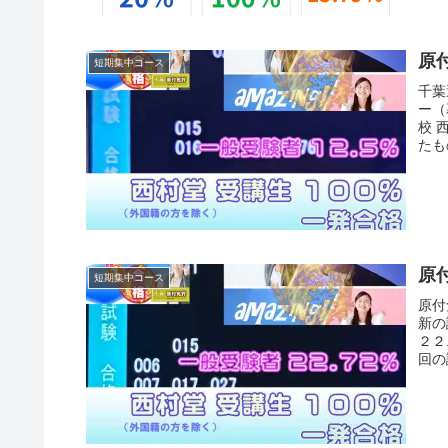
原
短期集中コース
千葉
ー（
校 
たも
原
短期集中コース
原付
新の
２２
回の