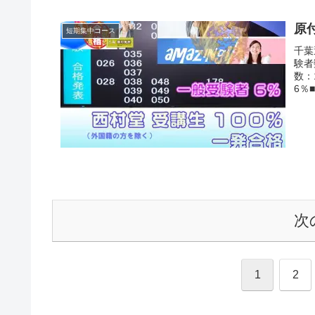
原
短期集中コース
千葉
験者
数：
6％
次
1
2