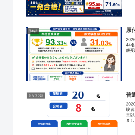
原
日本語
20
44
般受
普
タガログ語
20
験者
堂以
まし