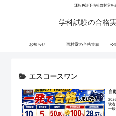
運転免許予備校西村堂を
学科試験の合格実
お知らせ
西村堂の合格実績
公
エスコースワン
自
日本語
20
験者
一般