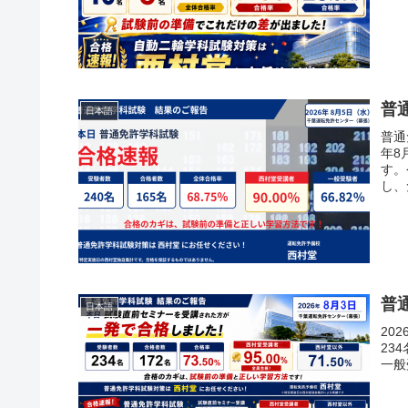
普
日本語
普通
年8
す。
し、
普
日本語
20
23
一般