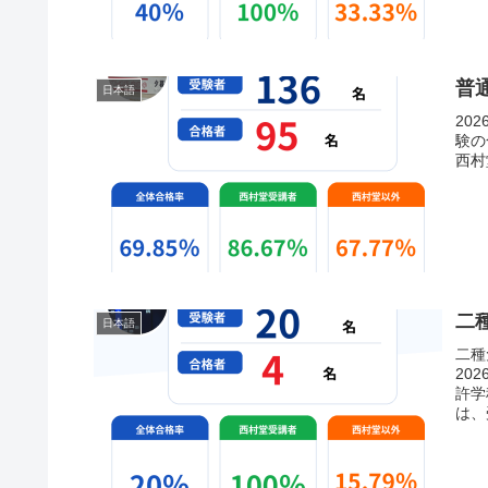
普
日本語
20
験の
西村
二
日本語
二種
20
許学
は、