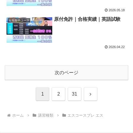
2026.05.18
原付免許｜合格実績｜英語試験
短期集中コース
2026.04.22
次のページ
次
1
2
31
へ
ホーム
講習種類
エスコースプレ エス